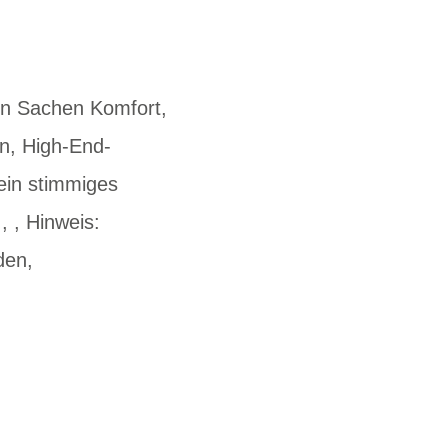
 in Sachen Komfort,
on, High-End-
ein stimmiges
, , Hinweis:
den,