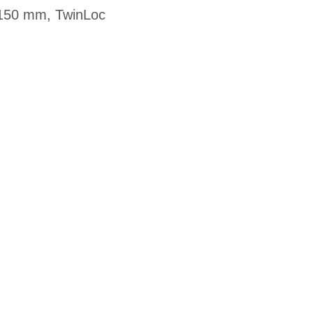
150 mm, TwinLoc
G
EN DIENSTRAD
n und Ihren
raktive Leasing-