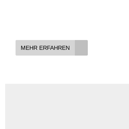
In drei Schritten zum neuen Bike:
Lieblings-Bike aussuchen
Vertrag abschließen
Abholen und Spaß haben
MEHR ERFAHREN