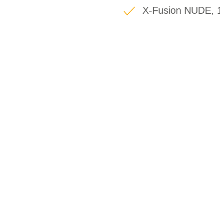
X-Fusion NUDE, 
BIKE-LEASIN
EINFACH UND PREISGÜNSTIG ZUM NEU
Wir beraten Sie gerne welches Bike zu Ihre
Anforderungen passt - und können Ihnen att
Konditionen vermitteln.