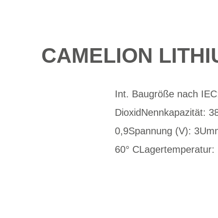
CAMELION LITHI
Int. Baugröße nach IE
DioxidNennkapazität: 3
0,9Spannung (V): 3Umma
60° CLagertemperatur: 1