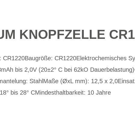
UM KNOPFZELLE CR1
C: CR1220Baugröße: CR1220Elektrochemisches Sy
8mAh bis 2,0V (20±2° C bei 62kO Dauerbelastung)
ntelung: StahlMaße (ØxL mm): 12,5 x 2,0Einsatz
8° bis 28° CMindesthaltbarkeit: 10 Jahre